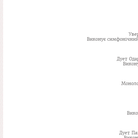
Уве
Виконує симфонічний 
Дует Ода
Викон
Моноло
Вико
Дует Па
Викон