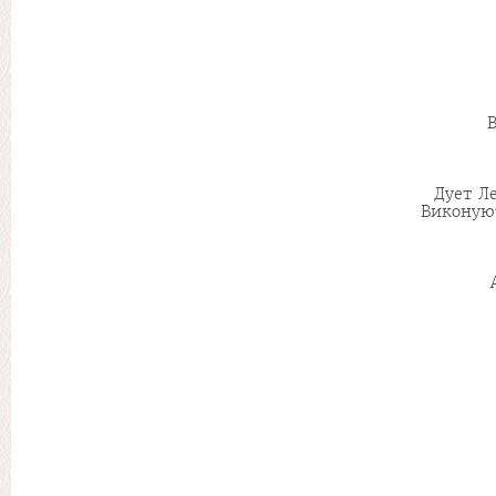
В
Дует Л
Виконую