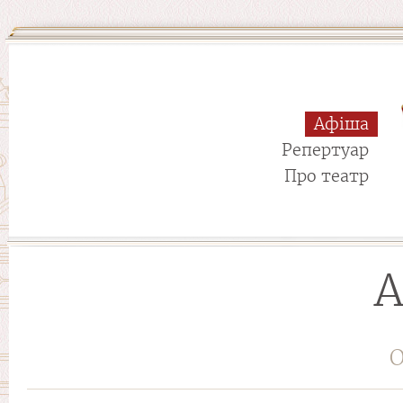
Афіша
Репертуар
Про театр
А
О