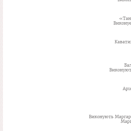
«Тан
Виконує
Кавати
Ба
Виконуют
Арі
Виконують Маргари
Марія Кірсанов