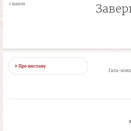
2 відділи
Завер
Про виставу
Гала-конц