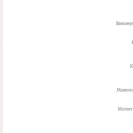
Викону
К
Моноло
Молит