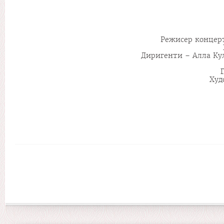
Режисер концерт
Диригенти – Алла Кул
Худ