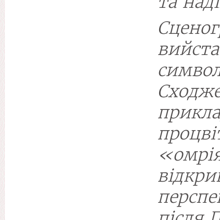
та наді
Сцено
вийс
символ
Сход
прикл
проц
«омр
відкр
перспе
після 