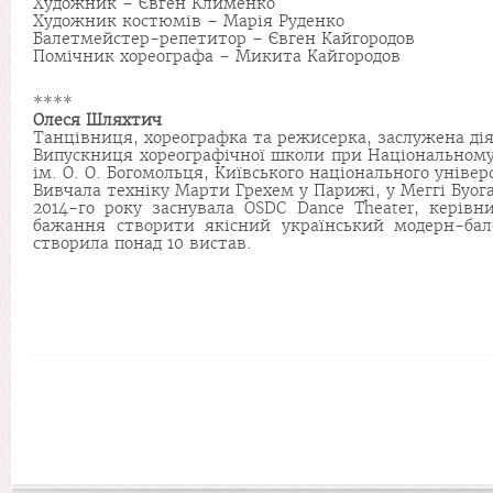
Художник – Євген Клименко
Художник костюмів – Марія Руденко
Балетмейстер-репетитор – Євген Кайгородов
Помічник хореографа – Микита Кайгородов
****
Олеся Шляхтич
Танцівниця, хореографка та режисерка, заслужена ді
Випускниця хореографічної школи при Національному 
ім. О. О. Богомольця, Київського національного універ
Вивчала техніку Марти Грехем у Парижі, у Меггі Буогарт
2014-го року заснувала OSDC Dance Theater, керів
бажання створити якісний український модерн-бал
створила понад 10 вистав.