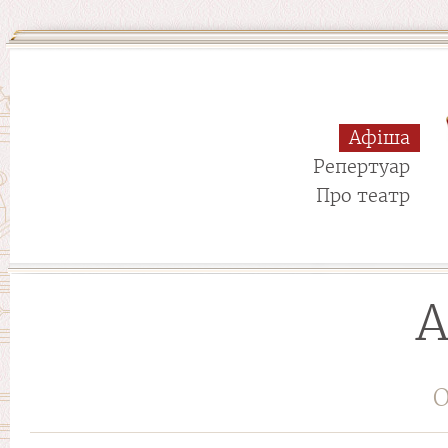
Афіша
Репертуар
Про театр
А
О