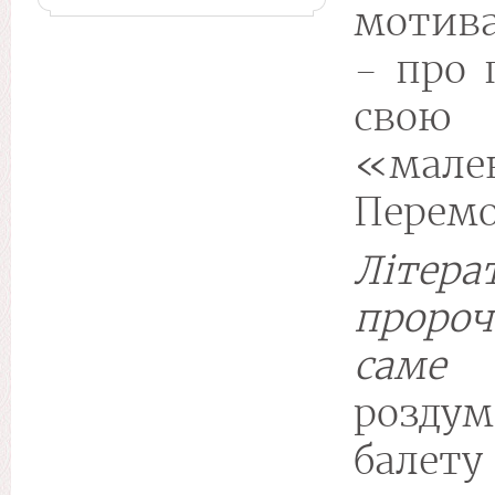
мотив
- про 
сво
«мале
Перемо
Літера
пророч
саме
розд
балету