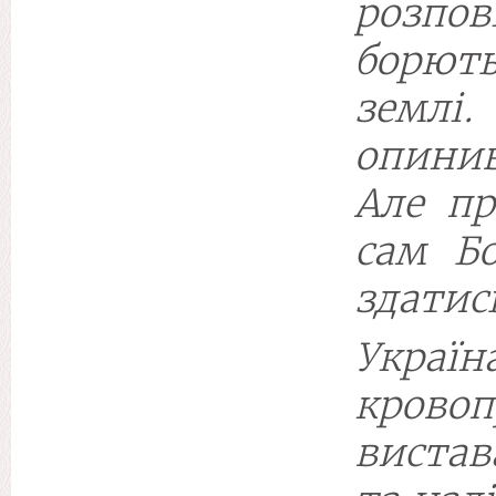
розпо
борют
земл
опини
Але пр
сам Бо
здатис
Укра
крово
вистав