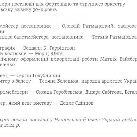
тири постлюдії для фортепіано та струнного оркестру
льську музику 30-х років
мейстер-постановник — Олексій Ратманський, заслуж
ни
ентка балетмейстера-постановника — Тетяна Ратманська
графія — Вендалл К. Гаррінгтон
н костюмів — Моріц Юнге
нічному оформленні використані роботи Матвія Вайсбер
аченко
ент — Сергій Голубничий
итор з балету — Тетяна Белецька, народна артистка Укра
ртмейстери — Оксана Горобієвська, Дінара Сабітова, Віта
ер, який веде виставу — Денис Одінцов
єрні покази вистави у Національній опері України відбул
я 2024 р.