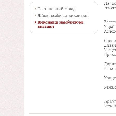
На чо
та сі
Постановний склад
Дійові особи та виконавці
Балет
Виконавці найближчої
вистави
Украї
Асист
Сцено
Дизай
У сце
Прим
Дириг
Репет
Конце
Режис
Прем'
червн