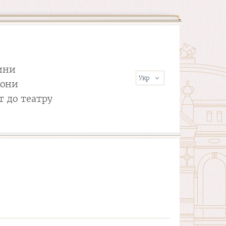
ини
сони
т до театру