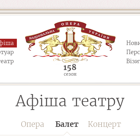
фіша
Нов
ртуар
Пер
театр
Візи
158
сезон
Афіша театру
Опера
Балет
Концерт