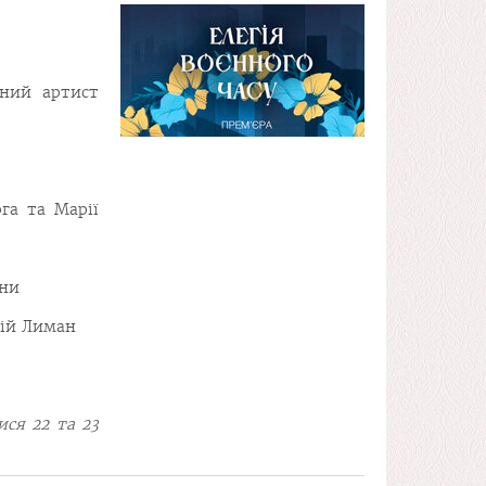
ений артист
га та Марії
їни
лій Лиман
ися 22 та 23