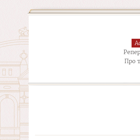
А
Репе
Про 