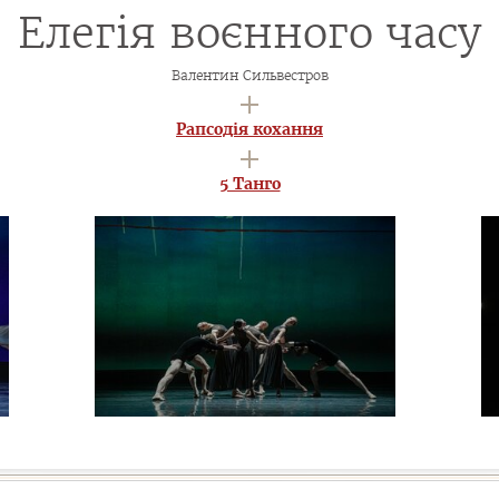
Елегія воєнного часу
Валентин Сильвестров
Рапсодія кохання
5 Танго