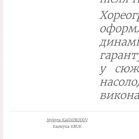
Хоре
оформ
динам
гарант
у сюж
насол
викона
Mykyta KAIGORODOV
Kareryna KRUK