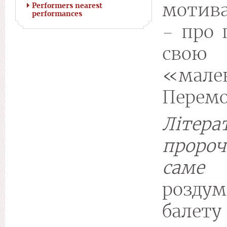
мотив
Performers nearest
performances
- про 
сво
«мале
Перемо
Літера
пророч
саме
розд
балету