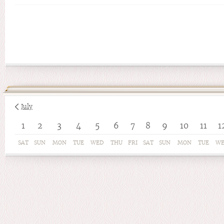
July
1
2
3
4
5
6
7
8
9
10
11
1
SAT
SUN
MON
TUE
WED
THU
FRI
SAT
SUN
MON
TUE
W