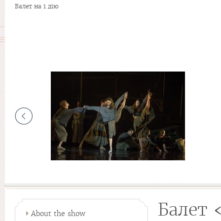
Балет на 1 дію
Балет 
About the show