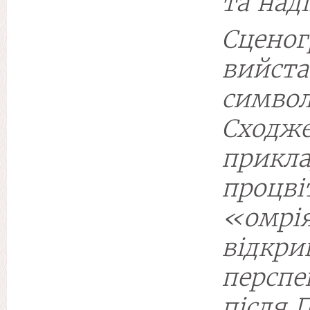
та наді
Сцено
вийс
символ
Сход
прикл
проц
«омр
відкр
перспе
після 