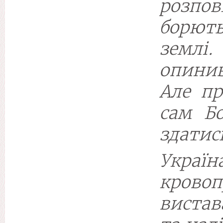
розпо
борют
земл
опини
Але пр
сам Бо
здатис
Укра
крово
вистав