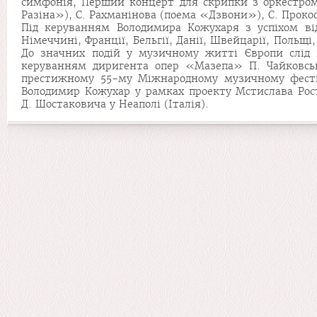
симфонія, Перший концерт для скрипки з оркестро
Разіна»), С. Рахманінова (поема «Дзвони»), С. Проко
Під керуванням Володимира Кожухаря з успіхом від
Німеччині, Франції, Бельгії, Данії, Швейцарії, Польщі, Г
До значних подій у музичному житті Європи слід 
керуванням диригента опер «Мазепа» П. Чайковськ
престижному 55-му Міжнародному музичному фестива
Володимир Кожухар у рамках проекту Мстислава Ро
Д. Шостаковича у Неаполі (Італія).