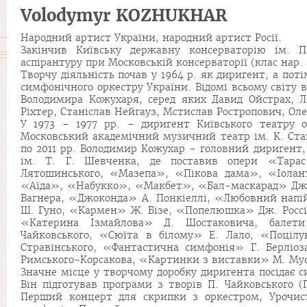
Volodymyr KOZHUKHAR
Народний артист України, народний артист Росії.
Закінчив Київську державну консерваторію ім. П
аспірантуру при Московській консерваторії (клас нар. 
Творчу діяльність почав у 1964 р. як диригент, а по
симфонічного оркестру України. Відомі всьому світу 
Володимира Кожухаря, серед яких Давид Ойстрах, Ле
Ріхтер, Станіслав Нейгауз, Мстислав Ростропович, Оле
У 1973 – 1977 рр. – диригент Київського театру 
Московський академічний музичний театр ім. К. Ста
по 2011 рр. Володимир Кожухар – головний диригент, 
ім. Т. Г. Шевченка, де поставив опери «Тара
Лятошинського, «Мазепа», «Пікова дама», «Іолант
«Аїда», «Набукко», «Макбет», «Бал-маскарад» Дж. 
Вагнера, «Джоконда» А. Понкіеллі, «Любовний напі
Ш. Гуно, «Кармен» Ж. Бізе, «Попелюшка» Дж. Россін
«Катерина Ізмайлова» Д. Шостаковича, балет
Чайковського, «Сюїта в білому» Е. Лало, «Поціл
Стравінського, «Фантастична симфонія» Г. Берліо
Римського-Корсакова, «Картинки з виставки» М. Мусо
Значне місце у творчому доробку диригента посідає
Він підготував програми з творів П. Чайковського (
Перший концерт для скрипки з оркестром, Урочист