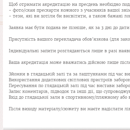
Щоб отримати акредитацію на пресдень необхідно пода
- фото/скан прескарти кожного з учасників вашої зні
- тези, які ви хотіли би висвітити, а також бажані ло
Заявка має бути подана не пізніше, як за 3 дні до дати
Присутність вашого перекладача обов’язкова (для зак
Індивідуальні запити розглядаються лише в разі наяв
Ваша акредитація може вважатись дійсною лише після
Зйомки в глядацькій залі та за лаштунками під час 
Використання додаткових світлових пристроїв заборо
Пересування по глядацькій залі під час вистави забор
Запис коментарів, підводок та інші дії, що супроводж
Вхід до глядацької зали в спортивному/пляжному або
Після виходу матеріалу/сюжету ви маєте надіслати лі