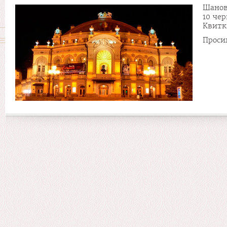
Шанов
10 че
Квитк
Проси