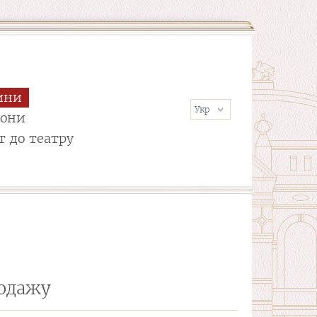
ини
сони
т до театру
родажу