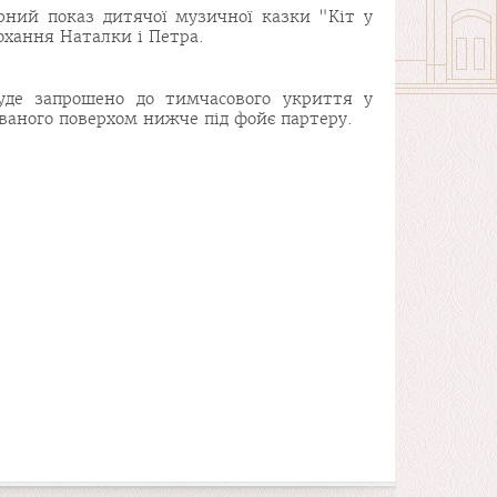
рний показ дитячої музичної казки "Кіт у
охання Наталки і Петра.
буде запрошено до тимчасового укриття у
ваного поверхом нижче під фойє партеру.