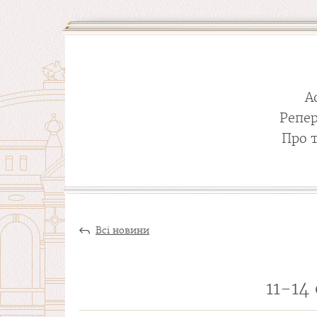
А
Репе
Про 
Всі новини
11-14