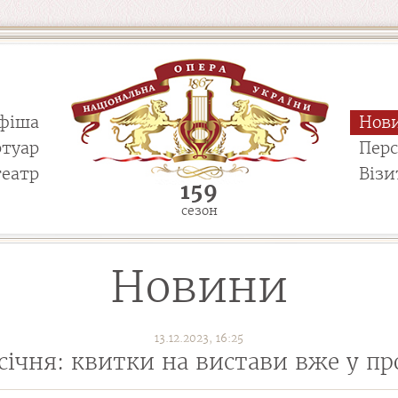
фіша
Нов
ртуар
Пер
театр
Візи
159
сезон
Новини
13.12.2023, 16:25
 січня: квитки на вистави вже у п