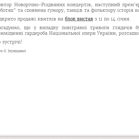
овтор Новорічно-Різдвяних концертів, наступний прем'є
ботях" та сповнена гумору, танців та фольклору історія к
ідкрито продажі квитків на
блок вистав
з 11 по 14 січня.
агадуємо, що у випадку повітряної тривоги глядачів 
риміщенні гардероба Національної опери України, розташо
 зустрічі!
то О. Злуніциної