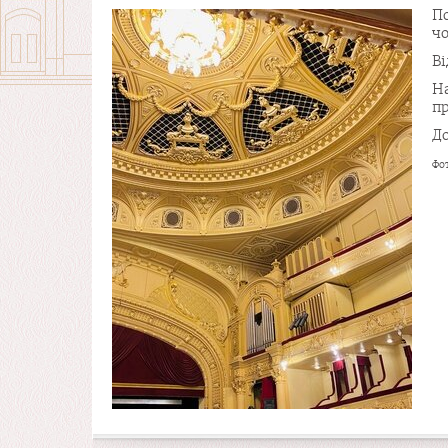
П
чо
В
Н
п
До
Фо