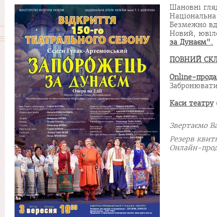
Шановні гляд
Національна 
Безмежно вдя
Новий, ювіл
за Дунаєм".
ПОВНИЙ СКЛ
Online-прод
Забронювати
К
аси театру
Звертаємо Ва
Резерв квит
Онлайн-прод