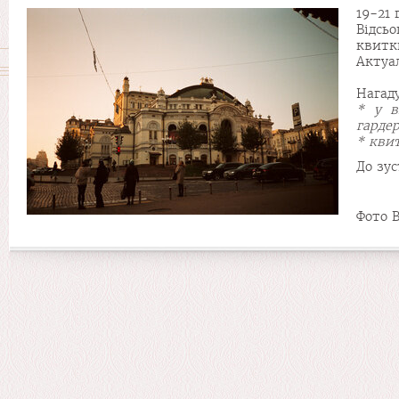
19-21 
Відсь
квитк
Актуа
Нагад
* у в
гарде
* квит
До зус
Фото В