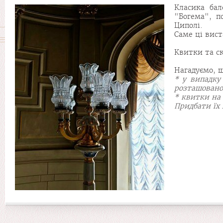
Класика бал
"Богема", п
Циполі.
Саме ці вист
Квитки та с
Нагадуємо, 
* у випадку
розташовано
* квитки на 
Придбати їх