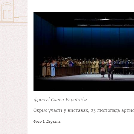
фронт! Слава Україні!»
Окрім участі у виставах, 23 листопада арт
Фото І. Деркача.