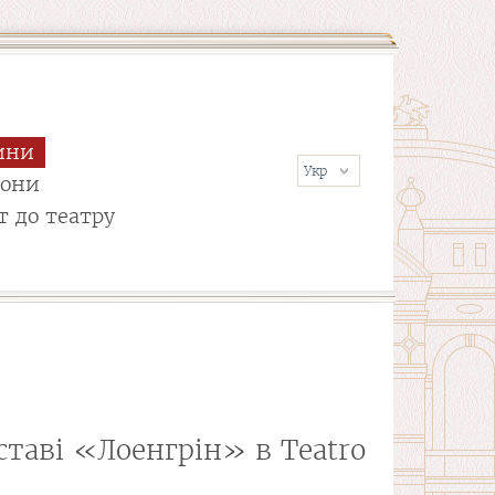
ини
сони
т до театру
ставі «Лоенгрін» в Teatro