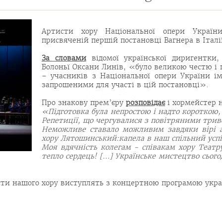
Артисти хору Національної опери Україн
присвяченій першій постановці Вагнера в Італії 
За словами
відомої української диригентки,
Болоньї Оксани Линів, «було великою честю і 
– учасників з Національної опери України ім
запрошеними для участі в цій постановці».
Про знакову прем’єру
розповідає
і хормейстер 
«Підготовка була непростою і надто короткою,
Репетиції, що чергувалися з повітряними трив
Неможливе ставало можливим завдяки вірі ат
хору Лятошинський:капела в наш спільний успі
Моя вдячність колегам - співакам хору Театру
тепло сердець! […] Українське мистецтво сьог
исти нашого хору виступлять з концертною програмою укра