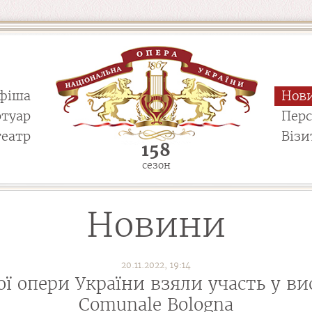
фіша
Нов
ртуар
Пер
театр
Візи
158
сезон
Новини
20.11.2022, 19:14
ї опери України взяли участь у ви
Comunale Bologna