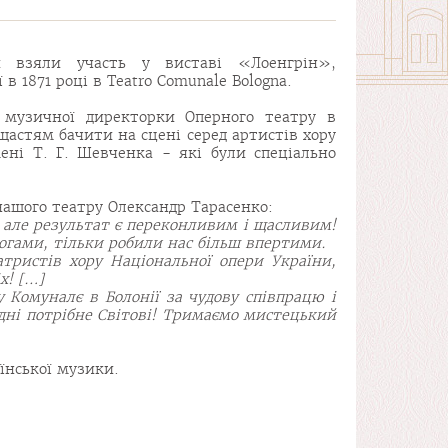
и взяли участь у виставі «Лоенгрін»,
в 1871 році в Teatro Comunale Bologna.
 музичної директорки Оперного театру в
щастям бачити на сцені серед артистів хору
ені Т. Г. Шевченка - які були спеціально
нашого театру Олександр Тарасенко:
 але результат є переконливим і щасливим!
огами, тільки робили нас більш впертими.
ристів хору Національної опери України,
х! […]
 Комуналє в Болонії за чудову співпрацю і
одні потрібне Світові! Тримаємо мистецький
їнської музики.