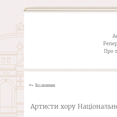
А
Репе
Про 
Всі новини
Артисти хору Національно