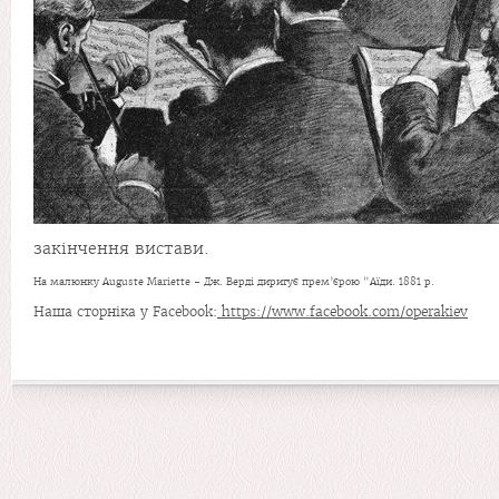
закінчення вистави.
На малюнку Auguste Mariette - Дж. Верді диригує прем
’єрою "Аїди. 1881 р.
Наша сторніка у Facebook:
https://www.facebook.com/operakiev