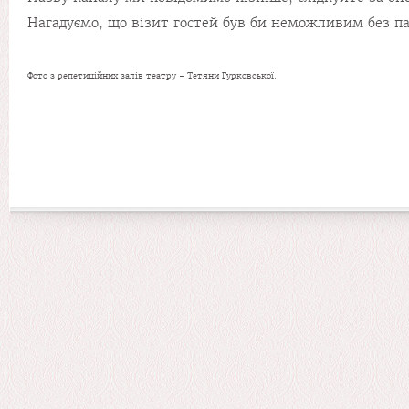
Нагадуємо, що візит гостей був би неможливим без пар
Фото з репетиційних залів театру - Тетяни Гурковської.