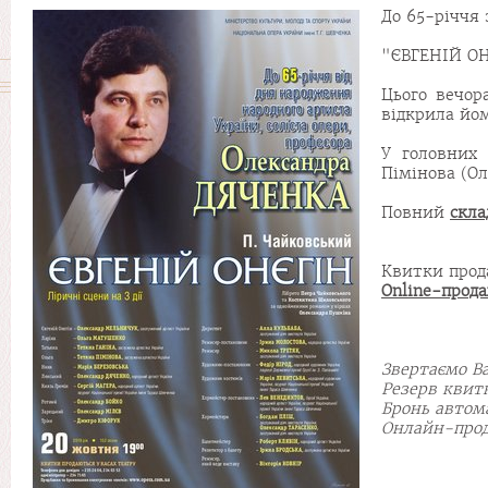
До 65-річчя 
"ЄВГЕНІЙ ОН
Цього вечор
відкрила йом
У головних 
Пімінова (Ол
Повний
скла
Квитки про
Online-прод
Звертаємо Ва
Резерв квит
Бронь автом
Онлайн-прод