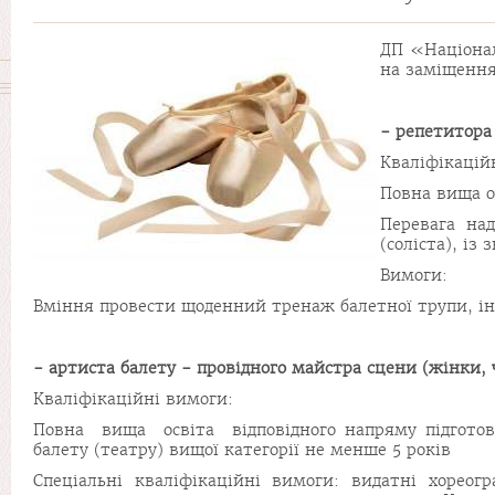
ДП «Націонал
на заміщення
- репетитора 
Кваліфікацій
Повна вища о
Перевага над
(соліста), із
Вимоги:
Вміння провести щоденний тренаж балетної трупи, інд
- артиста балету - провідного майстра сцени (жінки, ч
Кваліфікаційні вимоги:
Повна вища освіта відповідного напряму підготовки
балету (театру) вищої категорії не менше 5 років
Спеціальні кваліфікаційні вимоги: видатні хорео