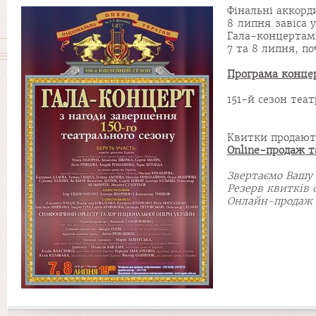
Фінальні аккорд
8 липня завіса 
Гала-концертами
7 та 8 липня, по
Програма конце
151-й сезон теа
Квитки продаю
Online-продаж 
Звертаємо Вашу 
Резерв квитків 
Онлайн-продаж п