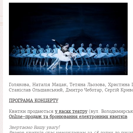
Голякова, Наталія Мацак, Тетяна Льозова, Христина 
Станіслав Ольшанський, Дмитро Чеботар, Сергій Криво
ПРОГРАМА КОНЦЕРТУ
Квитки продаються
у касах театру
(вул. Володимирська
Online-продаж та бронювання електронних квитків
Звертаємо Вашу увагу!
Резерв квитків стає неможливим за 48 годин до почат