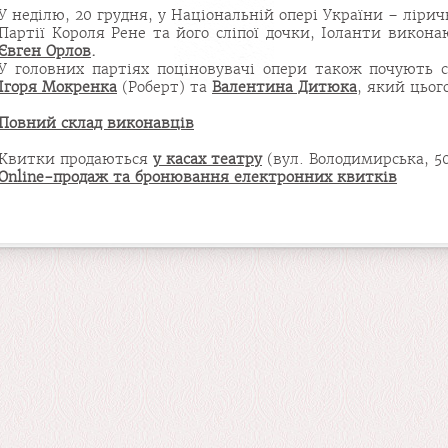
У неділю, 20 грудня, у Національній опері України – ліри
Партії Короля Рене та його сліпої дочки, Іоланти викон
Євген Орлов
.
У головних партіях поціновувачі опери також почують 
Ігоря Мокренка
(Роберт) та
Валентина Дитюка
, який цьог
Повний склад виконавців
Квитки продаються
у касах театру
(вул. Володимирська, 50
Online-продаж та бронювання електронних квитків