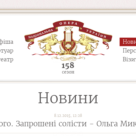
фіша
Нов
ртуар
Пер
театр
Візи
158
сезон
Новини
8.12.2015, 12:28
ого. Запрошені солісти - Ольга Ми