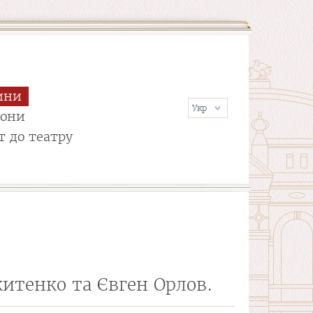
ини
сони
т до театру
китенко та Євген Орлов.