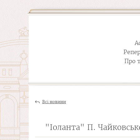
А
Репе
Про 
Всі новини
"Іоланта" П. Чайковськ