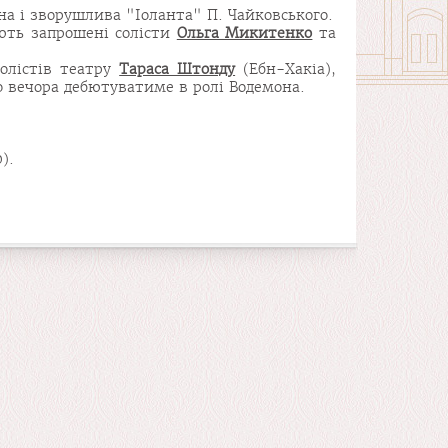
чна і зворушлива "Іоланта" П. Чайковського.
ають запрошені солісти
Ольга Микитенко
та
солістів театру
Тараса Штонду
(Ебн-Хакіа),
о вечора дебютуватиме в ролі Водемона.
).