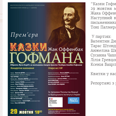
"Казки Гофм
29 жовтня м
Жака Оффенб
Наступний к
письменника
Тоні Палмера
У партіях:
Валентин Д
Тарас Штонда
Анжеліна Шв
Сусанна Чахо
Лілія Гревцо
Ксенія Бахрі
Квитки у кас
Репортажі з