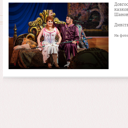
Довго
казко
Шанов
Дивіт
На фото