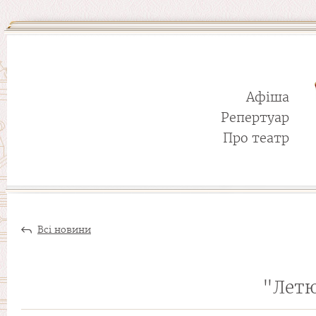
Афіша
Репертуар
Про театр
Всі новини
"Летю