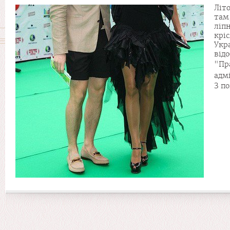
Літ
там
ліп
крі
Укр
від
"Пр
адм
З п