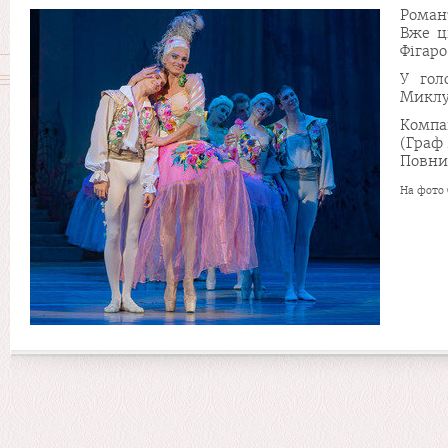
Роман
Вже ц
Фігар
У гол
Миклу
Компа
(Граф
Повни
На фото 