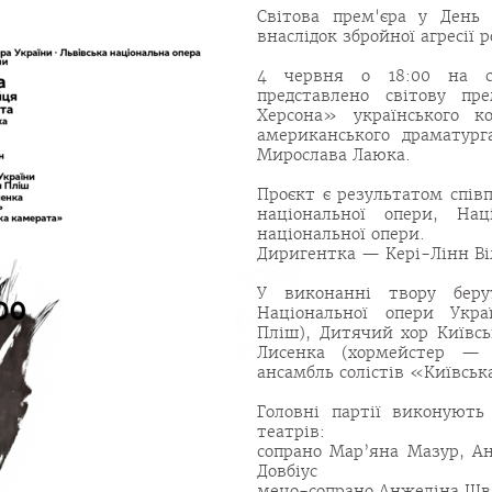
Світова прем'єра у День 
внаслідок збройної агресії 
4 червня о 18:00 на сц
представлено світову пр
Херсона» українського к
американського драматург
Мирослава Лаюка.
Проєкт є результатом спів
національної опери, Нац
національної опери.
Диригентка — Кері-Лінн Ві
У виконанні твору беру
Національної опери Укр
Пліш), Дитячий хор Київсь
Лисенка (хормейстер — 
ансамбль солістів «Київськ
Головні партії виконують 
театрів:
сопрано Мар’яна Мазур, Ан
Довбіус
мецо-сопрано Анжеліна Шв