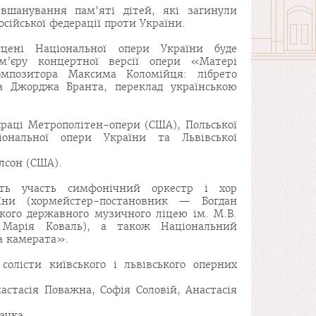
вшанування пам'яті дітей, які загинули
російської федерації проти України.
ені Національної опери України буде
ем’єру концертної версії опери «Матері
омпозитора Максима Коломійця: лібрето
а Джорджа Бранта, переклад українською
праці Метрополітен-опери (США), Польської
іональної опери України та Львівської
лсон (США).
ть участь симфонічний оркестр і хор
аїни (хормейстер-постановник — Богдан
кого державного музичного ліцею ім. М.В.
Марія Коваль), а також Національний
а камерата».
солісти київського і львівського оперних
астасія Поважна, Софія Соловій, Анастасія
ачка