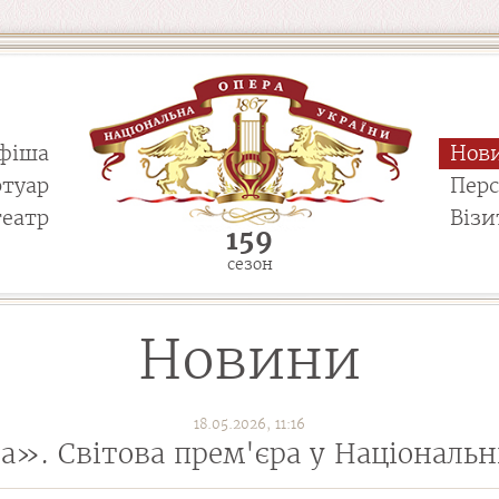
фіша
Нов
ртуар
Пер
театр
Візи
159
сезон
Новини
18.05.2026, 11:16
». Світова прем'єра у Національн