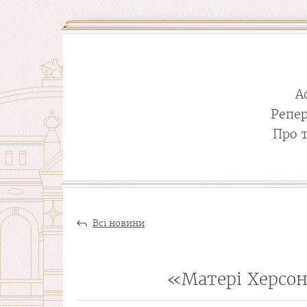
А
Репе
Про 
Всі новини
«Матері Херсона