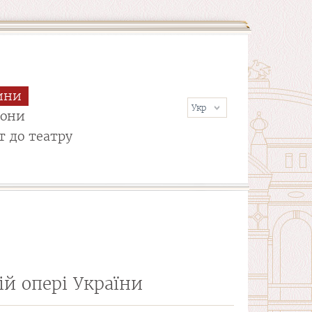
ини
сони
т до театру
ій опері України