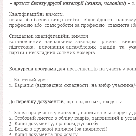
- артист балету другої категорії (жінки, чоловіки
)
– 2
Кваліфікаційні вимоги:
повна або базова вища освіта відповідного напряму
професією або стаж роботи за професією стажиста (ба
Спеціальні кваліфікаційні вимоги:
встановлений навчальним закладом рівень виконав
підготовка; виконання ансамблевих танців та учас
партій і нескладних сольних номерів.
Конкурсна програма
для претендентів на участь у кон
1. Балетний урок
2. Варіація (відповідної складності, на вибір учасник
До
переліку документів
, що подаються, входять:
1. Заява про участь у конкурсі, написана власноруч у 
2. Особовий листок з обліку кадрів, заповнений в ус
3. Копія документу, що посвідчує особу
4. Витяг з трудової книжки (за наявності)
5. Копія документа про освіту