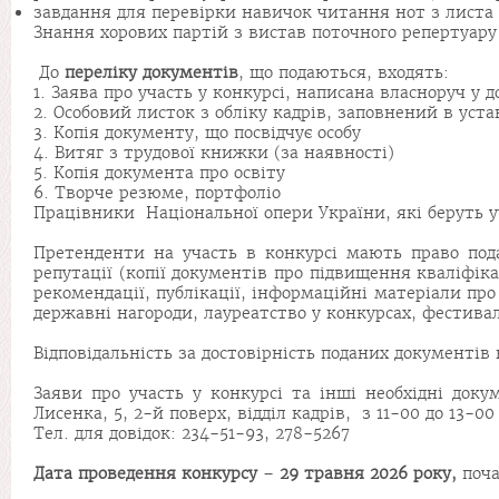
завдання для перевірки навичок читання нот з листа (
Знання хорових партій з вистав поточного репертуару 
До
переліку
документів
, що подаються, входять:
1. Заява про участь у конкурсі, написана власноруч у 
2. Особовий листок з обліку кадрів, заповнений в ус
3. Копія документу, що посвідчує особу
4. Витяг з трудової книжки (за наявності)
5. Копія документа про освіту
6. Творче резюме, портфоліо
Працівники Національної опери України, які беруть уча
Претенденти на участь в конкурсі мають право подав
репутації (копії документів про підвищення кваліфік
рекомендації, публікації, інформаційні матеріали про
державні нагороди, лауреатство у конкурсах, фестивал
Відповідальність за достовірність поданих документів
Заяви про участь у конкурсі та інші необхідні доку
Лисенка, 5, 2-й поверх, відділ кадрів, з 11-00 до 13-00 
Тел. для довідок: 234-51-93, 278-5267
Дата
проведення
конкурсу
–
29 травня 2026
року,
поча