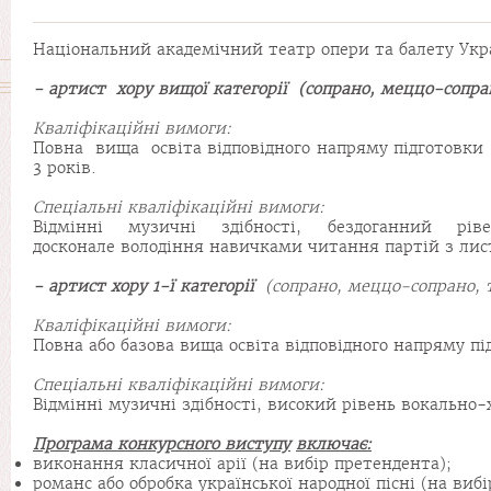
Національний академічний театр опери та балету Укра
- артист
хору
вищої
категорії
(
сопрано,
меццо
-сопра
Кваліфікаційні
вимоги
:
Повна вища освіта відповідного напряму підготовки (м
3 років.
Спеціальні
кваліфікаційні
вимоги
:
Відмінні музичні здібності, бездоганний рів
досконале володіння навичками читання партій з лис
- артист хору 1-ї
категорії
(сопрано,
меццо
-сопрано, 
Кваліфікаційні
вимоги
:
Повна або базова вища освіта відповідного напряму під
Спеціальні
кваліфікаційні
вимоги
:
Відмінні музичні здібності, високий рівень вокально-
Програма
конкурсного
виступу
включає
:
виконання класичної арії (на вибір претендента);
романс або обробка української народної пісні (на виб