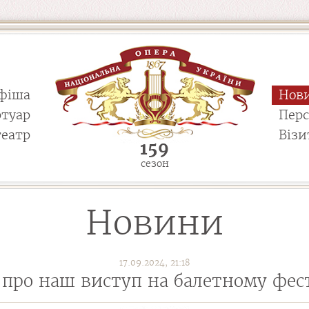
фіша
Нов
ртуар
Пер
театр
Візи
159
сезон
Новини
17.09.2024, 21:18
 про наш виступ на балетному фе