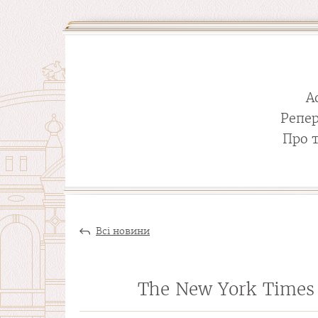
А
Репе
Про 
Всі новини
The New York Times