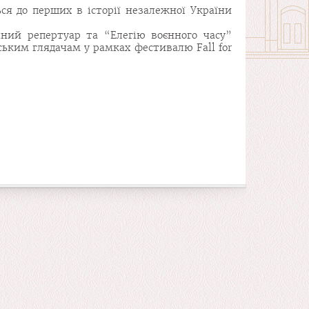
ся до перших в історії незалежної України
ний репертуар та “Елегію воєнного часу”
ьким глядачам у рамках фестивалю Fall for