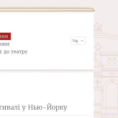
ини
сони
т до театру
стивалі у Нью-Йорку