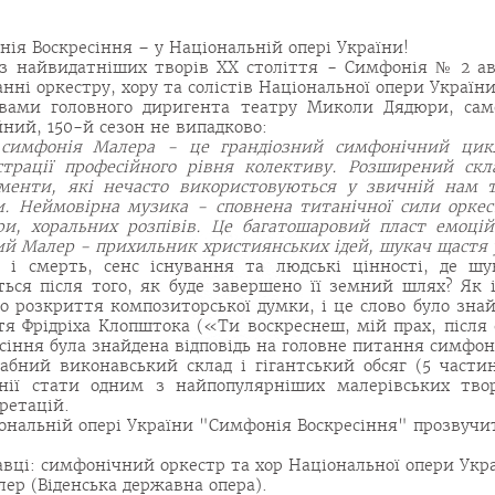
ія Воскресіння – у Національній опері України!
із найвидатніших творів ХХ століття - Симфонія № 2 ав
нні оркестру, хору та солістів Національної опери України
овами головного диригента театру Миколи Дядюри, сам
ний, 150-й сезон не випадково:
 симфонія Малера - це грандіозний симфонічний цик
страції професійного рівня колективу. Розширений скл
ументи, які нечасто використовуються у звичній нам т
и. Неймовірна музика - сповнена титанічної сили оркест
ри, хоральних розпівів. Це багатошаровий пласт емоці
й Малер - прихильник християнських ідей, шукач щастя у 
 і смерть, сенс існування та людські цінності, де шу
ься після того, як буде завершено її земний шлях? Як 
о розкриття композиторської думки, і це слово було знай
тя Фрідріха Клопштока («Ти воскреснеш, мій прах, після 
сіння була знайдена відповідь на головне питання симфоні
абний виконавський склад і гігантський обсяг (5 части
нії стати одним з найпопулярніших малерівських твор
ретацій.
ональній опері України "Симфонія Воскресіння" прозвучит
вці: симфонічний оркестр та хор Національної опери Укр
лер (Віденська державна опера).