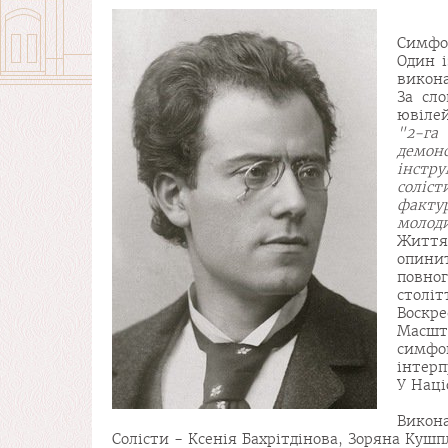
Cимфон
Один 
викона
За сл
ювілей
"2-га
демон
інстр
соліст
факту
молоди
Життя
опинит
повног
століт
Воскре
Масшт
симфо
інтерп
У Наці
Викона
Солісти - Ксенія Бахрітдінова, Зоряна Кушп