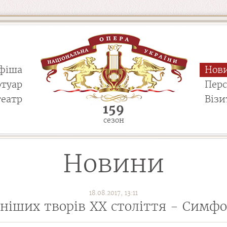
фіша
Нов
ртуар
Пер
театр
Візи
159
сезон
Новини
18.08.2017, 13:11
ніших творів ХХ століття - Симфо