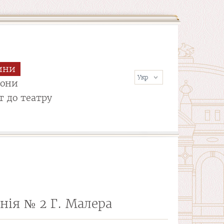
ини
сони
т до театру
нія № 2 Г. Малера