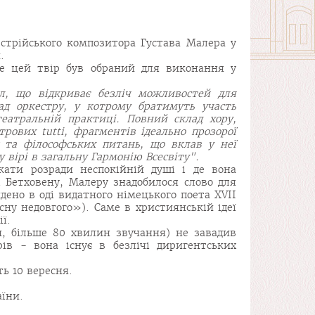
стрійського композитора Густава Малера у
.
е цей твір був обраний для виконання у
л, що відкриває безліч можливостей для
ад оркестру, у котрому братимуть участь
еатральній практиці. Повний склад хору,
рових tutti, фрагментів ідеально прозорої
й та філософських питань, що вклав у неї
вірі в загальну Гармонію Вcесвіту".
кати розради неспокійній душі і де вона
і Бетховену, Малеру знадобилося слово для
дено в оді видатного німецького поета XVII
сну недовгого»). Саме в християнській ідеї
ї.
н, більше 80 хвилин звучання) не завадив
ів - вона існує в безлічі диригентських
ь 10 вересня.
аїни.