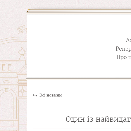
А
Репе
Про 
Всі новини
Один із найвидат