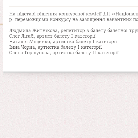
На підставі рішення конкурсної комісії ДП «Націонал
р. переможцями конкурсу на заміщення вакантних пос
Людмила Житнікова, репетитор з балету балетної тру
Олег Лігай, артист балету І категорії
Наталія Міщенко, артистка балету І категорії
Інна Чорна, артистка балету І категорії
Олена Горшунова, артистка балету ІІ категорії