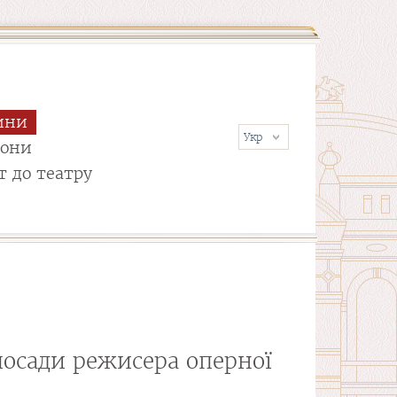
ини
сони
т до театру
осади режисера оперної