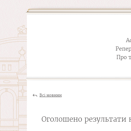
А
Репе
Про 
Всі новини
Оголошено результати 