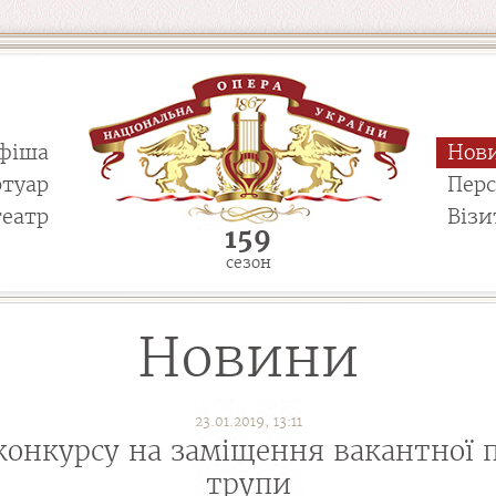
фіша
Нов
ртуар
Пер
театр
Візи
159
сезон
Новини
23.01.2019, 13:11
конкурсу на заміщення вакантної п
трупи