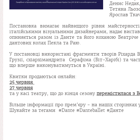
Денис Недак
Тетяна Льозо
Ярослав Ткач
Постановка вимагає найвищого рівня майстерності 
італійськими візуальними дизайнерами, надає виставі
опиняється разом із Данте та його коханою Беатріче 
дантових колах Пекла та Раю.
У постановці використані фрагменти творів Ріхарда В
Грузії, схіархімандрита Серафіма (Біт-Харібі) та час
що вперше виконуватимуться в Україні.
Квитки продаються онлайн:
25 червня
27 червня
та у касі театру, що до кінця сезону
перемістилася з В
Більше інформації про прем'єру - на нашіх сторінках 
Шукайте за тегами #Dante #Danteballet #Данте