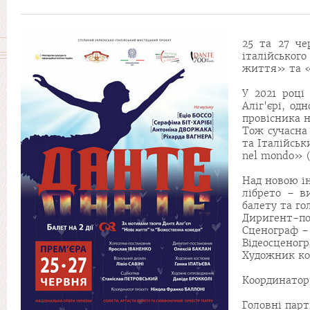
25 та 27 че
італійськог
життя» та «
У 2021 році
Аліг'єрі, од
провісника н
Тож сучасна 
та Італійськ
nel mondo» (
Над новою і
лібрето – в
балету та го
Диригент-по
Сценограф –
Відеосценогр
Художник ко
Координатор 
Головні парт