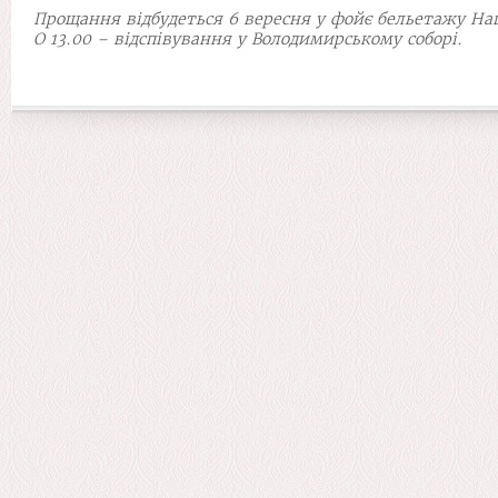
Прощання відбудеться 6 вересня у фойє бельетажу Наці
О 13.00 – відспівування у Володимирському соборі.