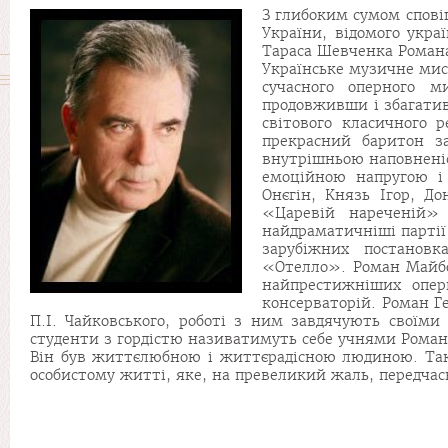
З глибоким сумом сповіщ
України, відомого укра
Тараса Шевченка Роман
Українське музичне мист
сучасного оперного 
продовживши і збагатив
світового класичного 
прекрасний баритон з
внутрішньою наповненіс
емоційною напругою і
Онєгін, Князь Ігор, Д
«Царевій нареченій»
найдраматичніші партії 
зарубіжних постанов
«Отелло». Роман Майбор
найпрестижніших опер
консерваторій. Роман Г
П.І. Чайковського, роботі з ним завдячують своїми 
студенти з гордістю називатимуть себе учнями Романа
Він був життєлюбною і життєрадісною людиною. Таким
особистому житті, яке, на превеликий жаль, передчасн