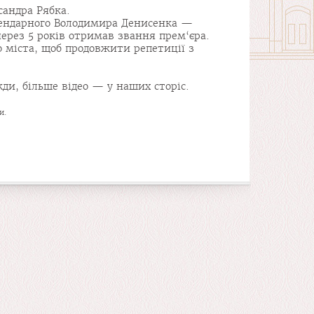
сандра Рябка.
гендарного Володимира Денисенка —
через 5 років отримав звання прем‘єра.
о міста, щоб продовжити репетиції з
ди, більше відео — у наших сторіс.
и.