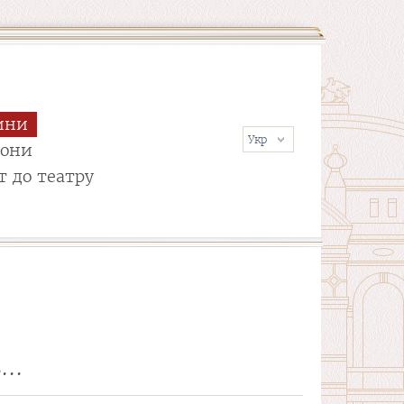
ини
сони
т до театру
..