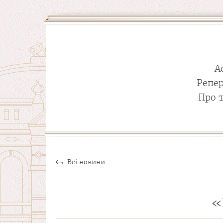
А
Репе
Про 
Всі новини
«