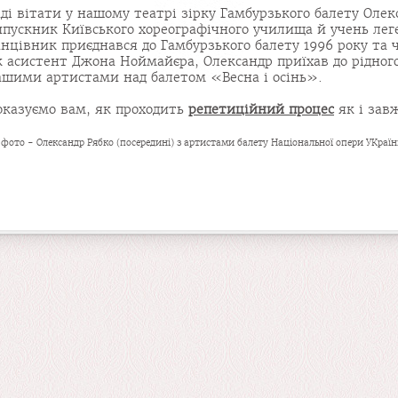
ді вітати у нашому театрі зірку Гамбурзького балету Олек
ипускник Київського хореографічного училища й учень ле
анцівник приєднався до Гамбурзького балету 1996 року та 
к асистент Джона Ноймайєра, Олександр приїхав до рідног
ашими артистами над балетом «Весна і осінь».
оказуємо вам, як проходить
репетиційний процес
як і завж
 фото - Олександр Рябко (посередині) з артистами балету Національної опери УКраїн