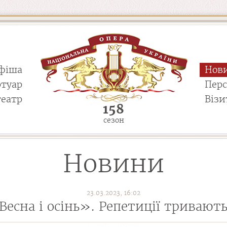
фіша
Нов
ртуар
Пер
театр
Візи
158
сезон
Новини
23.03.2023, 16:02
Весна і осінь». Репетиції тривають.