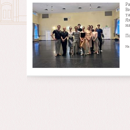
Ра
В
т
Я
н
П
На