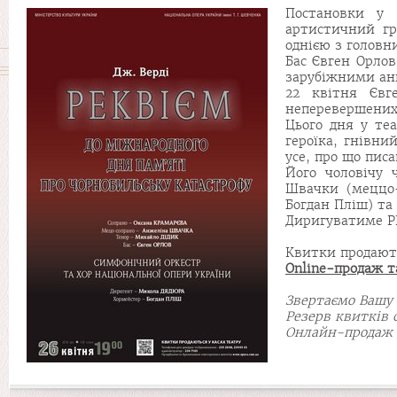
Постановки у 
артистичний гр
однією з головн
Бас Євген Орлов
зарубіжними анг
22 квітня Євг
неперевершених 
Цього дня у те
героїка, гнівни
усе, про що пис
Його чоловічу 
Швачки (меццо-
Богдан Пліш) та
Диригуватиме 
Квитки продаю
Online-продаж 
Звертаємо Вашу 
Резерв квитків 
Онлайн-продаж п