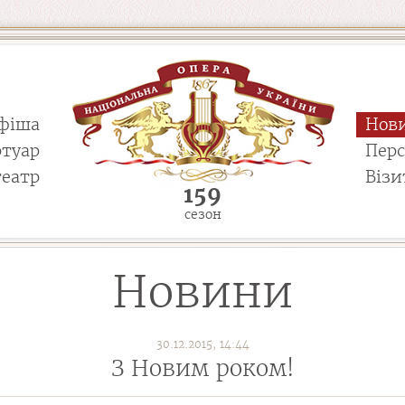
фіша
Нов
ртуар
Пер
театр
Візи
159
сезон
Новини
30.12.2015, 14:44
З Новим роком!