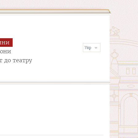
ини
сони
т до театру