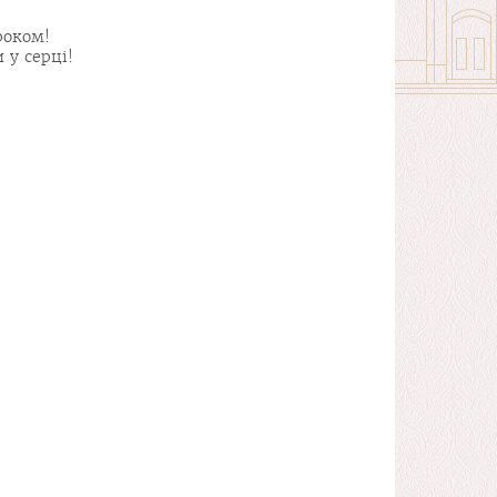
роком!
 у серці!