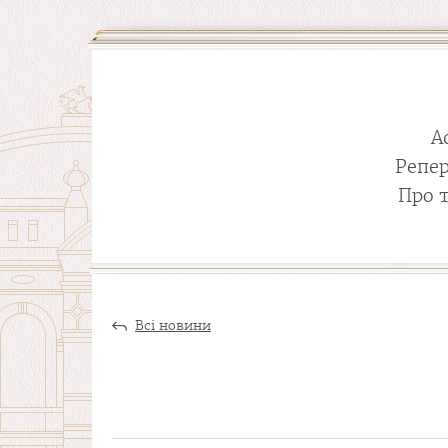
А
Репе
Про 
Всі новини