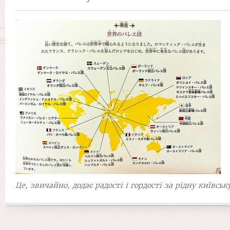
Це, звичайно, додає радості і гордості за рідну київс