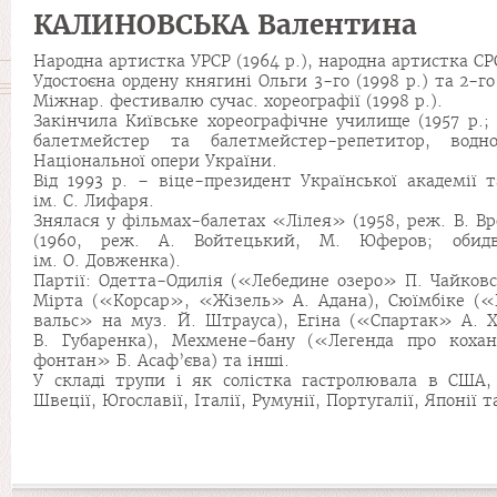
КАЛИНОВСЬКА Валентина
Народна артистка УРСР (1964 р.), народна артистка СРС
Удостоєна ордену княгині Ольги 3-го (1998 р.) та 2-го
Міжнар. фестивалю сучас. хореографії (1998 р.).
Закінчила Київське хореографічне училище (1957 р.; кл
балетмейстер та балетмейстер-репетитор, водн
Національної опери України.
Від 1993 р. – віце-президент Української академії
ім. С. Лифаря.
Знялася у фільмах-балетах «Лілея» (1958, реж. В. 
(1960, реж. А. Войтецький, М. Юферов; обидв
ім. О. Довженка).
Партії: Одетта-Одилія («Лебедине озеро» П. Чайковсь
Мірта («Корсар», «Жізель» А. Адана), Сюїмбіке («
вальс» на муз. Й. Штрауса), Егіна («Спартак» А. 
В. Губаренка), Мехмене-бану («Легенда про коха
фонтан» Б. Асаф’єва) та інші.
У складі трупи і як солістка гастролювала в США, 
Швеції, Югославії, Італії, Румунії, Португалії, Японії 