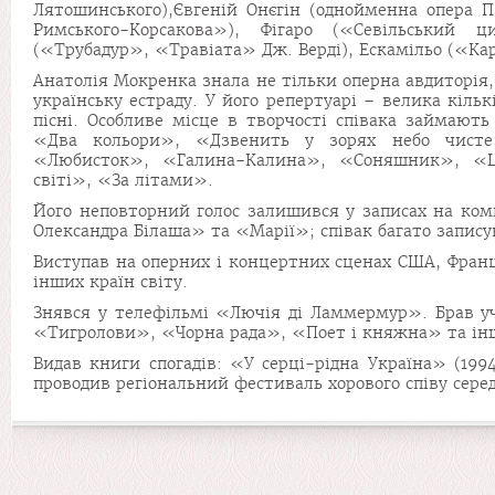
Лятошинського),Євгеній Онєгін (однойменна опера П
Римського-Корсакова»), Фігаро («Севільський 
(«Трубадур», «Травіата» Дж. Верді), Ескамільо («Кар
Анатолія Мокренка знала не тільки оперна авдиторія, 
українську естраду. У його репертуарі – велика кільк
пісні. Особливе місце в творчості співака займають
«Два кольори», «Дзвенить у зорях небо чисте
«Любисток», «Галина-Калина», «Соняшник», «Цв
світі», «За літами».
Його неповторний голос залишився у записах на ком
Олександра Білаша» та «Марії»; співак багато записув
Виступав на оперних і концертних сценах США, Франції
інших країн світу.
Знявся у телефільмі «Лючія ді Ламмермур». Брав уч
«Тигролови», «Чорна рада», «Поет і княжна» та інш
Видав книги спогадів: «У серці-рідна Україна» (1994
проводив регіональний фестиваль хорового співу сер