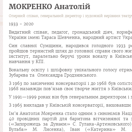
МОКРЕНКО Анатолій
Оперний співак, генеральний директор і художній керівник театр
1933 - 2020
Видатний співак, педагог, громадський діяч, кориф
України імені Тараса Шевченка, народний артист Укр
Син славної Сумщини, народився голодного 1933 ро
пройшов тернистий шлях до головної справи свого жит
інститут, паралельно беручі уроки вокалу в Київсь
навчання у КПІ.
Вокальну освіту і шліфовку унікального голосу отр
Зубарєва та Олександра Гродзинського.
З 1963 по закінченні консерваторії і до 1968 був соліст
1968 назавжди пов’язав своє творче життя з Київськ
У 1991—1999 роках він був генеральним директором і
З 1965 викладав у Київській консерваторії, виховавши 
Ім’я Анатолія Мокренка стало одним з синонімів Наці
40 провідних партій для баритона вітчизняної та 
(«Запорожець за Дунаєм» С. Гулака-Артемовського
Бульба» М. Лисенка), Іван («Катерина» М. А