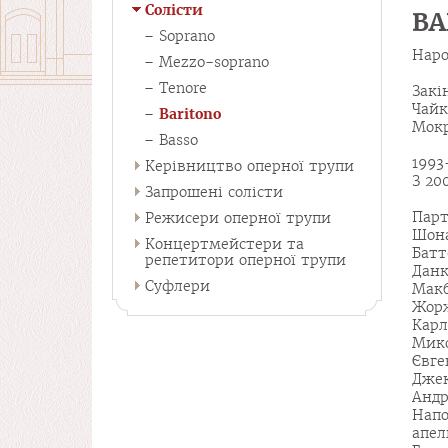
Солісти
ВА
Soprano
Наро
Mezzo-soprano
Tenore
Закі
Чайк
Baritono
Мокр
Basso
1993
Керівництво оперної трупи
З 20
Запрошені солісти
Парт
Режисери оперної трупи
Шона
Концертмейстери та
Батт
репетитори оперної трупи
Данк
Суфлери
Макб
Жор
Карл
Мико
Євге
Джек
Андр
Нап
апел