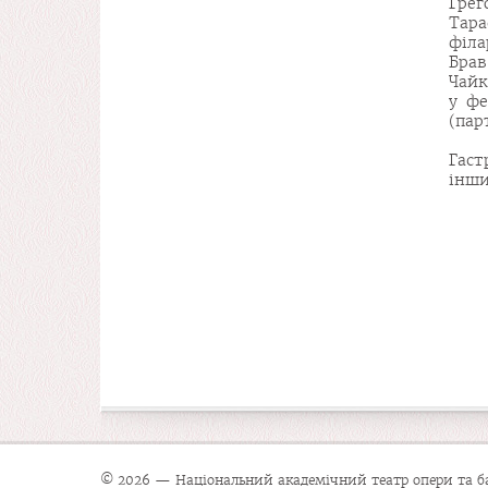
Грег
Тара
філа
Бра
Чайк
у фе
(пар
Гаст
інши
© 2026 — Національний академічний театр опери та бал