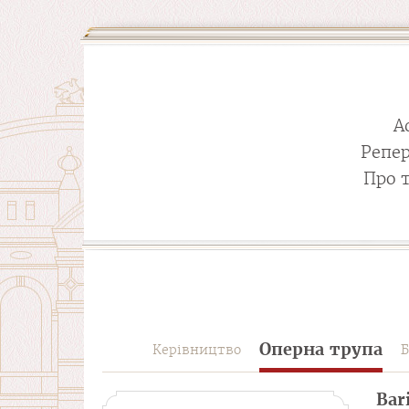
А
Репе
Про 
Оперна трупа
Керівництво
Б
Bar