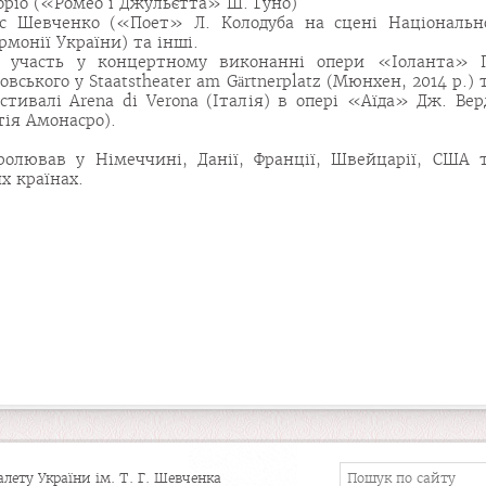
оріо («Ромео і Джульєтта» Ш. Гуно)
с Шевченко («Поет» Л. Колодуба на сцені Національн
рмонії України) та інші.
в участь у концертному виконанні опери «Іоланта» 
овського у Staatstheater am Gärtnerplatz (Мюнхен, 2014 р.) 
стивалі Arena di Verona (Італія) в опері «Аїда» Дж. Вер
тія Амонасро).
ролював у Німеччині, Данії, Франції, Швейцарії, США 
х країнах.
ету України ім. Т. Г. Шевченка