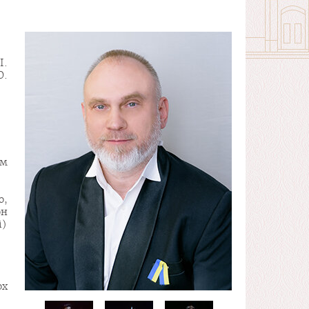
І.
Ю.
ам
о,
он
і)
ох