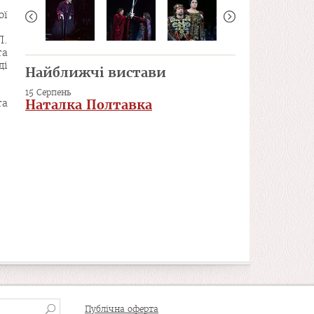
ої
П.
та
ді
Найближчі вистави
15 Серпень
та
Наталка Полтавка
Публічна оферта