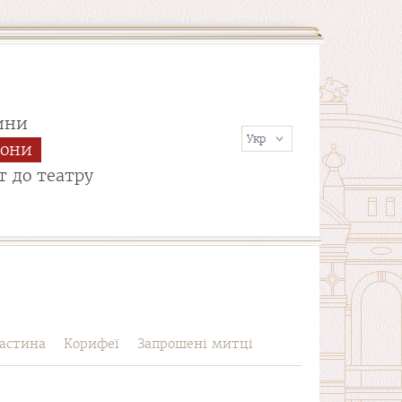
ини
сони
т до театру
астина
Корифеї
Запрошені митці