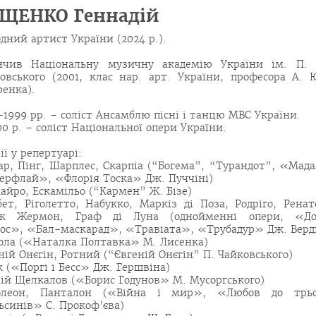
ЩЕНКО Геннадій
дний артист України (2024 р.).
нчив Національну музичну академію України ім. П. 
овського (2001, клас нар. арт. України, професора А. 
енка).
-1999 рр. – соліст Ансамблю пісні і танцю МВС України.
00 р. – соліст Національної опери України.
ії у репертуарі:
р, Пінг, Шарплес, Скарпіа (“Богема”, “Турандот”, «Мад
ерфлай», «Флорія Тоска» Дж. Пуччіні)
айро, Ескамільо (“Кармен” Ж. Бізе)
ет, Ріголетто, Набукко, Маркіз ді Поза, Родріго, Ренат
ж Жермон, Граф ді Луна (однойменні опери, «Д
ос», «Бал-маскарад», «Травіата», «Трубадур» Дж. Верд
ла («Наталка Полтавка» М. Лисенка)
ній Онєгін, Ротний (“Євгеній Онєгін” П. Чайковського)
 («Поргі і Бесс» Дж. Гершвіна)
ій Щелкалов («Борис Годунов» М. Мусоргського)
олеон, Панталон («Війна і мир», «Любов до трь
ьсинів» С. Прокоф’єва)