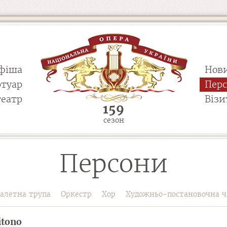
фіша
Нов
ртуар
Пер
театр
Візи
159
сезон
Персони
алетна трупа
Оркестр
Хор
Художньо-постановочна ч
itono