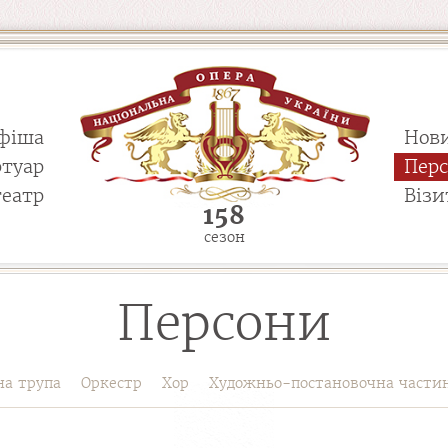
фіша
Нов
ртуар
Пер
театр
Візи
158
сезон
Персони
на трупа
Оркестр
Хор
Художньо-постановочна части