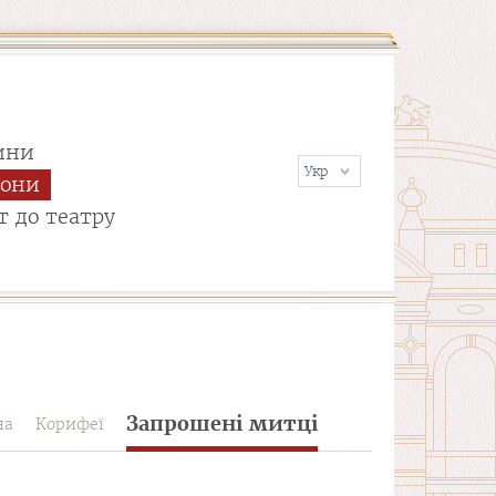
ини
сони
т до театру
Запрошені митці
на
Корифеї