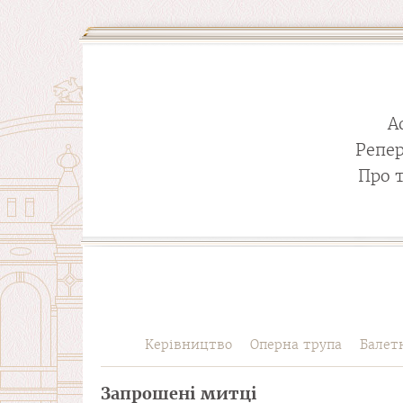
А
Репе
Про 
Керівництво
Оперна трупа
Балет
Запрошені митці