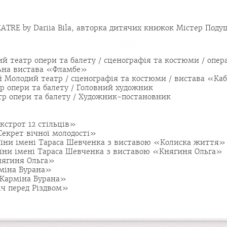
TRE by Dariia Bila, авторка дитячих книжок Містер Поду
ий театр опери та балету / сценографія та костюми / опе
льна вистава «Фламбе»
й Молодий театр / сценографія та костюми / вистава «Ка
р опери та балету / Головний художник
тр опери та балету / Художник-постановник
кстрот 12 стільців»
Секрет вічної молодості»
раїни імені Тараса Шевченка з виставою «Колиска життя»
раїни імені Тараса Шевченка з виставою «Княгиня Ольга»
нягиня Ольга»
рміна Бурана»
«Карміна Бурана»
іч перед Різдвом»