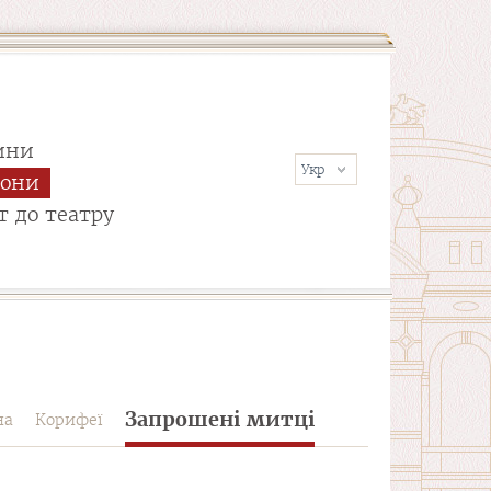
ини
сони
т до театру
Запрошені митці
на
Корифеї