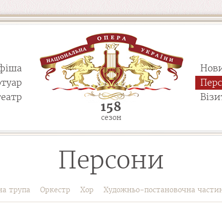
фіша
Нов
ртуар
Пер
театр
Візи
158
сезон
Персони
на трупа
Оркестр
Хор
Художньо-постановочна части