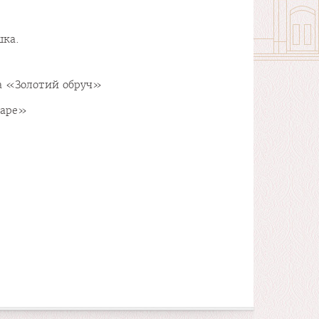
шка.
ра «Золотий обруч»
баре»