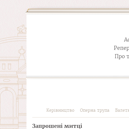
А
Репе
Про 
Керівництво
Оперна трупа
Балет
Запрошені митці