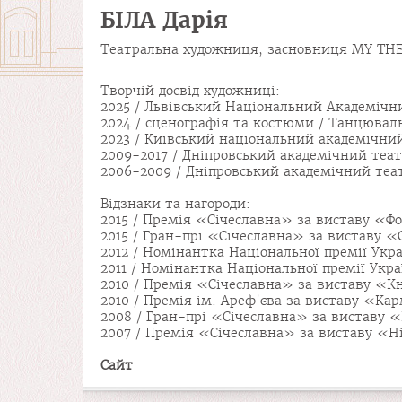
БІЛА Дарія
Театральна художниця, засновниця MY THEA
Творчій досвід художниці:
2025 / Львівський Національний Академічн
2024 / сценографія та костюми / Танцюва
2023 / Київський національний академічни
2009-2017 / Дніпровський академічний теат
2006-2009 / Дніпровський академічний теа
Відзнаки та нагороди:
2015 / Премія «Січеславна» за виставу «Фо
2015 / Гран-прі «Січеславна» за виставу «
2012 / Номінантка Національної премії Ук
2011 / Номінантка Національної премії Ук
2010 / Премія «Січеславна» за виставу «К
2010 / Премія ім. Ареф'єва за виставу «Ка
2008 / Гран-прі «Січеславна» за виставу 
2007 / Премія «Січеславна» за виставу «Н
Сайт