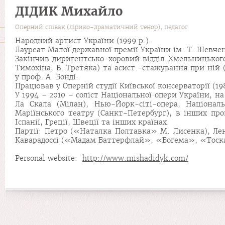
ДІДИК Михайло
Оперний співак (лірико-драматичний тенор), педагог
Народний артист України (1999 р.).
Лауреат Малої державної премії України ім. Т. Шевчен
Закінчив диригентсько-хоровий відділ Хмельницького 
Тимохіна, В. Третяка) та асист.-стажування при ній 
у проф. А. Бонді.
Працював у Оперній студії Київської консерваторії (19
У 1994 – 2010 – соліст Національної опери України, 
Ла Скала (Мілан), Нью-Йорк-сіті-опера, Національ
Маріїнського театру (Санкт-Петербург), в інших пров
Iспанії, Греції, Швеції та інших країнах.
Партії: Петро («Наталка Полтавка» М. Лисенка), Лен
Каварадоссі («Мадам Баттерфлай», «Богема», «Тоска
Personal website:
http://www.mishadidyk.com/