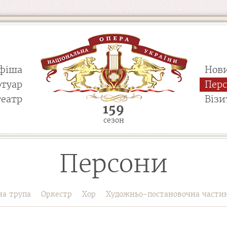
фіша
Нов
ртуар
Пер
театр
Візи
159
сезон
Персони
на трупа
Оркестр
Хор
Художньо-постановочна части