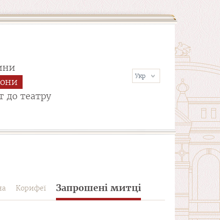
ини
сони
т до театру
Запрошені митці
на
Корифеї