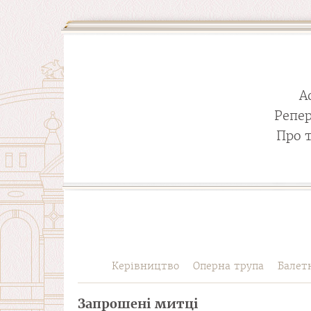
А
Репе
Про 
Керівництво
Оперна трупа
Балет
Запрошені митці