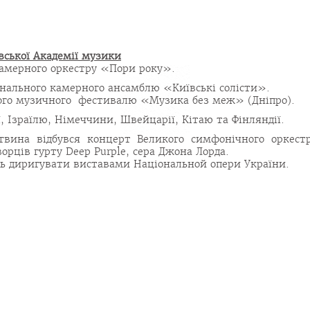
ської Академії музики
камерного оркестру «Пори року».
онального камерного ансамблю «Київські солісти».
ного музичного фестивалю «Музика без меж» (Дніпро).
, Ізраїлю, Німеччини, Швейцарії, Кітаю та Фінляндії.
гвина відбувся концерт Великого симфонічного оркест
ворців гурту Deep Purple, сера Джона Лорда.
ть диригувати виставами Національной опери України.