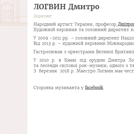
ЛОГВИН Дмитро
Диригент
Народний артист України, професор
Дніпров
Художній керівник та головний диригент 
У 2009 -2011 рр. – головний диригент Наці
Від 2013 р. – художній керівник Міжнарод
Гастролював з оркестрами Великої Бри­танії
У 2010 р. в Києві під орудою Дмитра Ло
та легенди світової рок-музики, одного з т
З березня 2018 р. Маестро Логвин має чес
Сторінка музиканта у
facebook