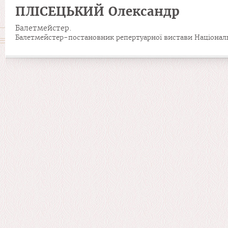
ПЛІСЕЦЬКИЙ Олександр
Балетмейстер.
Балетмейстер-постановник репертуарної вистави Національн