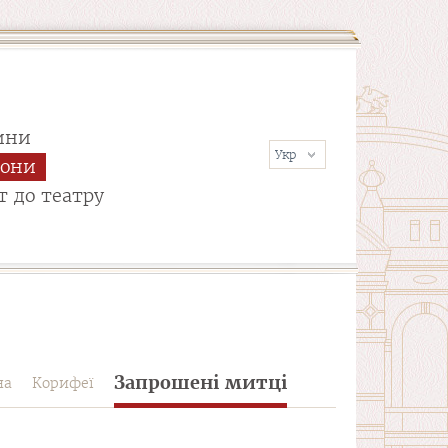
ини
сони
т до театру
Запрошені митці
на
Корифеї