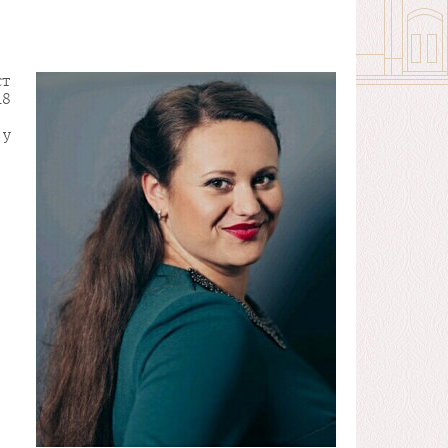
ст
18
 у