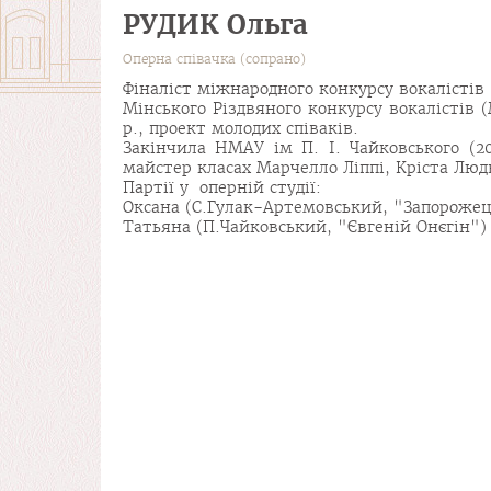
РУДИК Ольга
Оперна співачка (сопрано)
Фіналіст міжнародного конкурсу вокалістів 
Мінського Різдвяного конкурсу вокалістів 
р., проект молодих співаків.
Закінчила НМАУ ім П. І. Чайковського (20
майстер класах Марчелло Ліппі, Кріста Люд
Партії у оперній студії:
Оксана (С.Гулак-Артемовський, "Запорожец
Татьяна (П.Чайковський, "Євгеній Онєгін")