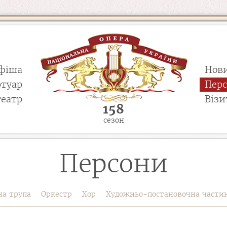
фіша
Нов
ртуар
Пер
театр
Візи
158
сезон
Персони
на трупа
Оркестр
Хор
Художньо-постановочна части