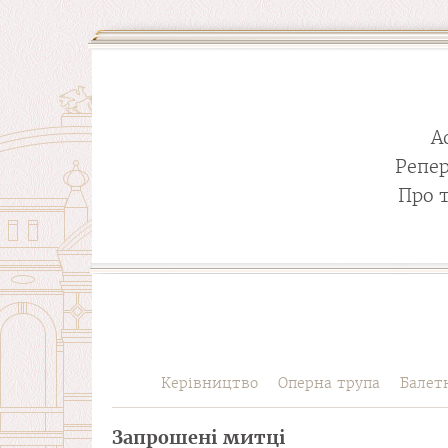
А
Репе
Про 
Керівництво
Оперна трупа
Балет
Запрошені митці