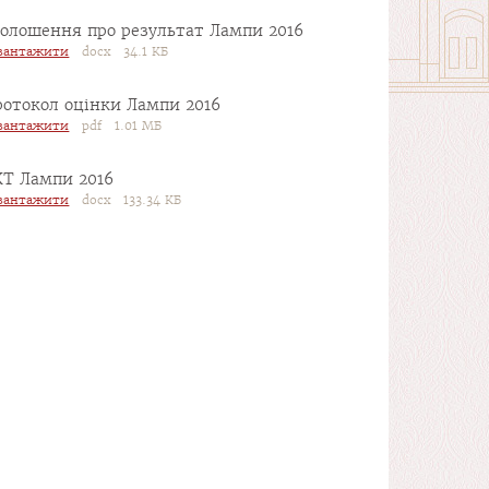
голошення про результат Лампи 2016
вантажити
docx 34.1 КБ
ротокол оцінки Лампи 2016
вантажити
pdf 1.01 МБ
КТ Лампи 2016
вантажити
docx 133.34 КБ