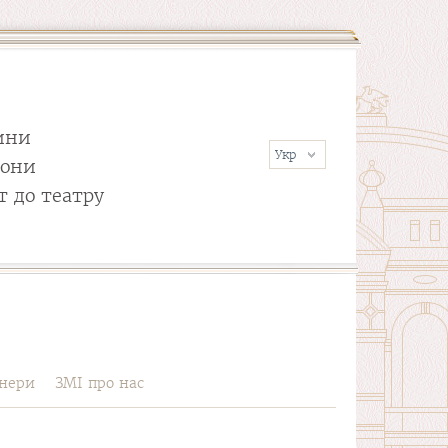
ини
сони
т до театру
нери
ЗМІ про нас