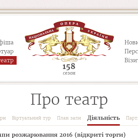
фіша
Нов
ртуар
Пер
театр
Візи
158
сезон
Про театр
Діяльність
ури
Віртуальний тур
План зали
Парт
пи розжарювання 2016 (відкриті торги)