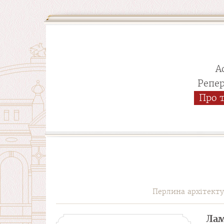
А
Репе
Про 
Перлина архітект
Лам