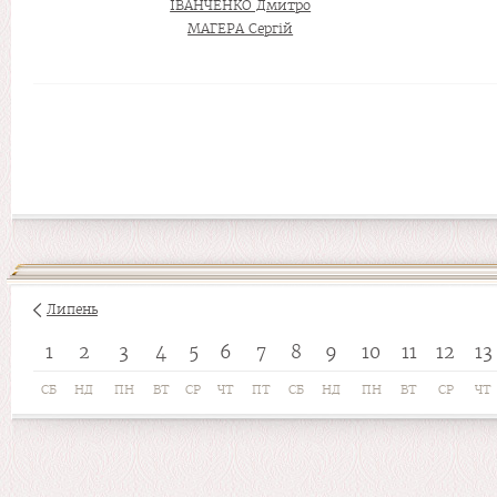
ІВАНЧЕНКО Дмитро
МАГЕРА Сергій
Липень
1
2
3
4
5
6
7
8
9
10
11
12
13
СБ
НД
ПН
ВТ
СР
ЧТ
ПТ
СБ
НД
ПН
ВТ
СР
ЧТ