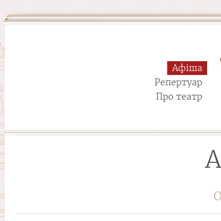
Афіша
Репертуар
Про театр
А
О