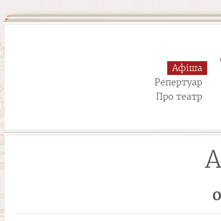
Афіша
Репертуар
Про театр
А
О