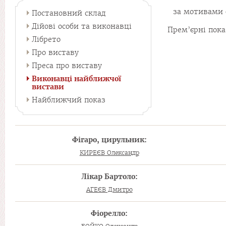
за мотивами 
Постановний склад
Дійові особи та виконавці
Прем’єрні показ
Лібрето
Про виставу
Преса про виставу
Виконавці найближчої
вистави
Найближчий показ
Фігаро, цирульник:
КИРЕЄВ Олександр
Лікар Бартоло:
АГЕЄВ Дмитро
Фіорелло: