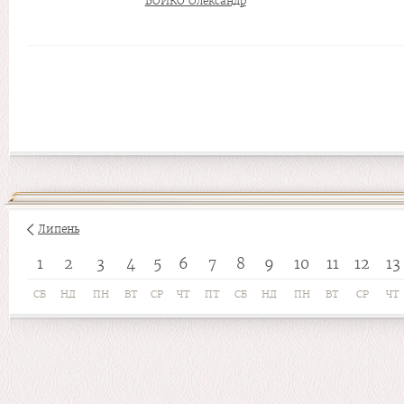
БОЙКО Олександр
Липень
1
2
3
4
5
6
7
8
9
10
11
12
13
СБ
НД
ПН
ВТ
СР
ЧТ
ПТ
СБ
НД
ПН
ВТ
СР
ЧТ