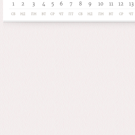
1
2
3
4
5
6
7
8
9
10
11
12
13
СБ
НД
ПН
ВТ
СР
ЧТ
ПТ
СБ
НД
ПН
ВТ
СР
ЧТ