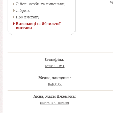
Пр
Дійові особи та виконавці
Лібрето
Про виставу
Виконавці найближчої
вистави
Сильфіда:
КУЛИК Юлія
Медж, чаклунка:
ВАНЯ Ян
Анна, мати Джеймса:
ЯКИМЧУК Наталія