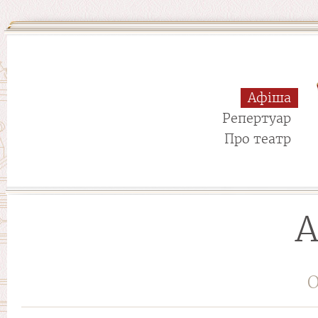
Афіша
Репертуар
Про театр
А
О